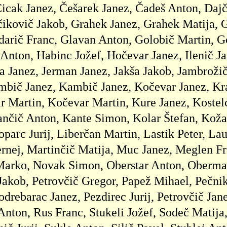
cak Janez, Češarek Janez, Čadeš Anton, Dajčm
čikovič Jakob, Grahek Janez, Grahek Matija, 
darič Franc, Glavan Anton, Golobič Martin, G
nton, Habinc Jožef, Hočevar Janez, Ilenič Jan
a Janez, Jerman Janez, Jakša Jakob, Jambrožič 
ambič Janez, Kambič Janez, Kočevar Janez, Kr
 Martin, Kočevar Martin, Kure Janez, Kostelc
jančič Anton, Kante Simon, Kolar Štefan, Koža
parc Jurij, Liberčan Martin, Lastik Peter, Lau
rnej, Martinčič Matija, Muc Janez, Meglen Fr
arko, Novak Simon, Oberstar Anton, Oberman
 Jakob, Petrovčič Gregor, Papež Mihael, Pečnik
odrebarac Janez, Pezdirec Jurij, Petrovčič Ja
Anton, Rus Franc, Stukeli Jožef, Sodeč Matija