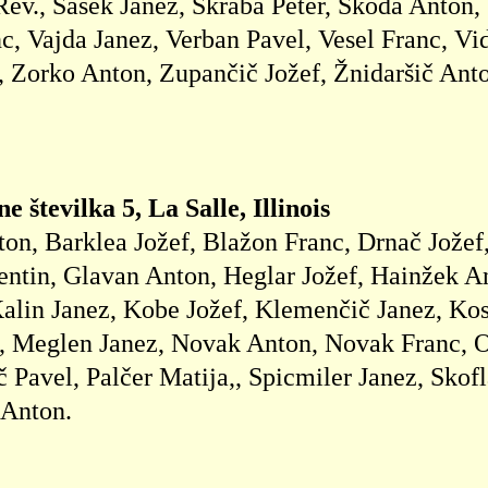
Rev., Šašek Janez, Škraba Peter, Škoda Anton, 
c, Vajda Janez, Verban Pavel, Vesel Franc, Vi
, Zorko Anton, Zupančič Jožef, Žnidaršič Anto
 številka 5, La Salle, Illinois
ton, Barklea Jožef, Blažon Franc, Drnač Jožef
ntin, Glavan Anton, Heglar Jožef, Hainžek An
alin Janez, Kobe Jožef, Klemenčič Janez, Kos
, Meglen Janez, Novak Anton, Novak Franc, Ob
 Pavel, Palčer Matija,, Spicmiler Janez, Skofl
 Anton.