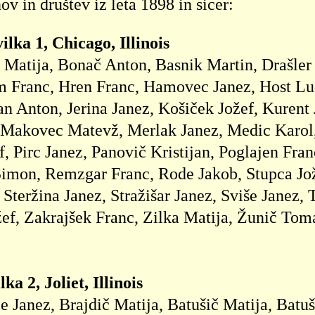
ov in društev iz leta 1898 in sicer:
ilka 1, Chicago, Illinois
 Matija, Bonač Anton, Basnik Martin, Drašler 
m Franc, Hren Franc, Hamovec Janez, Host Lud
an Anton, Jerina Janez, Košiček Jožef, Kurent
 Makovec Matevž, Merlak Janez, Medic Karol,
f, Pirc Janez, Panovič Kristijan, Poglajen Fra
imon, Remzgar Franc, Rode Jakob, Stupca Jožef
 Steržina Janez, Stražišar Janez, Sviše Janez, 
ef, Zakrajšek Franc, Zilka Matija, Žunič Tom
ka 2, Joliet, Illinois
e Janez, Brajdič Matija, Batušič Matija, Batu