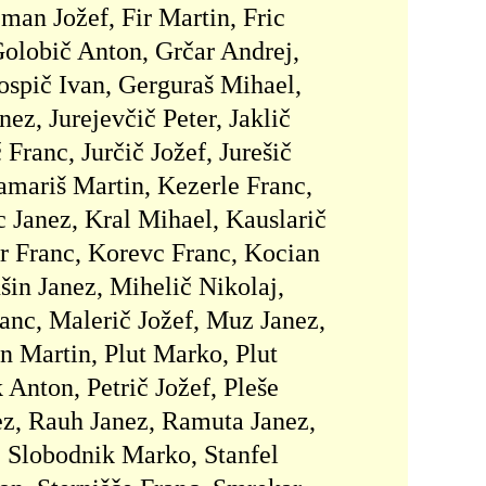
an Jožef, Fir Martin, Fric
Golobič Anton, Grčar Andrej,
ospič Ivan, Gerguraš Mihael,
ez, Jurejevčič Peter, Jaklič
Franc, Jurčič Jožef, Jurešič
amariš Martin, Kezerle Franc,
 Janez, Kral Mihael, Kauslarič
r Franc, Korevc Franc, Kocian
šin Janez, Mihelič Nikolaj,
anc, Malerič Jožef, Muz Janez,
 Martin, Plut Marko, Plut
 Anton, Petrič Jožef, Pleše
nez, Rauh Janez, Ramuta Janez,
, Slobodnik Marko, Stanfel