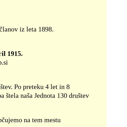
članov iz leta 1898.
ril 1915.
.si
tev. Po preteku 4 let in 8
pa štela naša Jednota 130 društev
iobčujemo na tem mestu