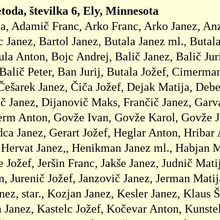
toda, številka 6, Ely, Minnesota
a, Adamič Franc, Arko Franc, Arko Janez, Anz
anez, Bartol Janez, Butala Janez ml., Butala J
ula Anton, Bojc Andrej, Balič Janez, Balič Jur
Balič Peter, Ban Jurij, Butala Jožef, Cimerma
šarek Janez, Čiča Jožef, Dejak Matija, Debel
č Janez, Dijanovič Maks, Frančič Janez, Gar
Germ Anton, Govže Ivan, Govže Karol, Govže J
dca Janez, Gerart Jožef, Heglar Anton, Hribar
 Hervat Janez,, Henikman Janez ml., Habjan 
 Jožef, Jeršin Franc, Jakše Janez, Judnič Matij
n, Jurenič Jožef, Janzovič Janez, Jerman Mati
ez, star., Kozjan Janez, Kesler Janez, Klaus Š
Janez, Kastelc Jožef, Kočevar Anton, Kunstel