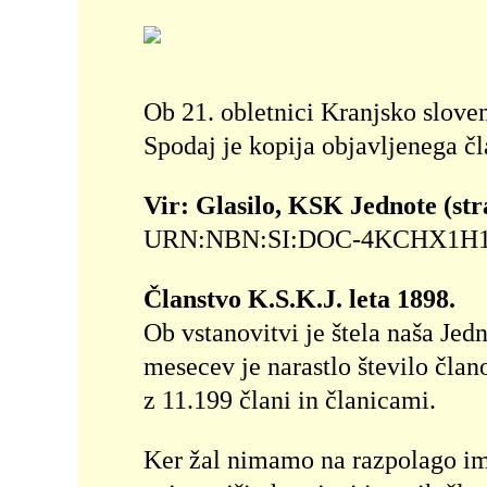
Ob 21. obletnici Kranjsko sloven
Spodaj je kopija objavljenega čl
Vir: Glasilo, KSK Jednote (stran
URN:NBN:SI:DOC-4KCHX1H1 na st
Članstvo K.S.K.J. leta 1898.
Ob vstanovitvi je štela naša Jedn
mesecev je narastlo število član
z 11.199 člani in članicami.
Ker žal nimamo na razpolago ime