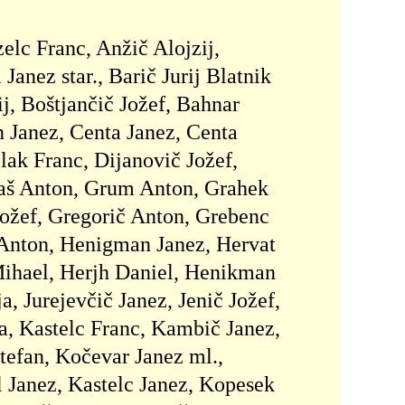
elc Franc, Anžič Alojzij,
anez star., Barič Jurij Blatnik
ij, Boštjančič Jožef, Bahnar
n Janez, Centa Janez, Centa
ak Franc, Dijanovič Jožef,
vaš Anton, Grum Anton, Grahek
ožef, Gregorič Anton, Grebenc
 Anton, Henigman Janez, Hervat
Mihael, Herjh Daniel, Henikman
a, Jurejevčič Janez, Jenič Jožef,
ja, Kastelc Franc, Kambič Janez,
tefan, Kočevar Janez ml.,
 Janez, Kastelc Janez, Kopesek