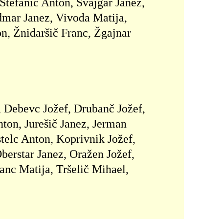
Štefanič Anton, Švajgar Janez,
dmar Janez, Vivoda Matija,
n, Žnidaršič Franc, Žgajnar
, Debevc Jožef, Drubanč Jožef,
ton, Jurešič Janez, Jerman
telc Anton, Koprivnik Jožef,
erstar Janez, Oražen Jožef,
anc Matija, Tršelič Mihael,