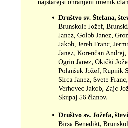
najstarejši ohranjeni imenik član
Društvo sv. Štefana, štev
Brunskole Jožef, Brunski
Janez, Golob Janez, Gro
Jakob, Jereb Franc, Jerm
Janez, Korenčan Andrej,
Ogrin Janez, Okički Jože
Polanšek Jožef, Rupnik S
Sirca Janez, Svete Franc,
Verhovec Jakob, Zajc Jož
Skupaj 56 članov.
Društvo sv. Jožefa, števil
Birsa Benedikt, Brunskol