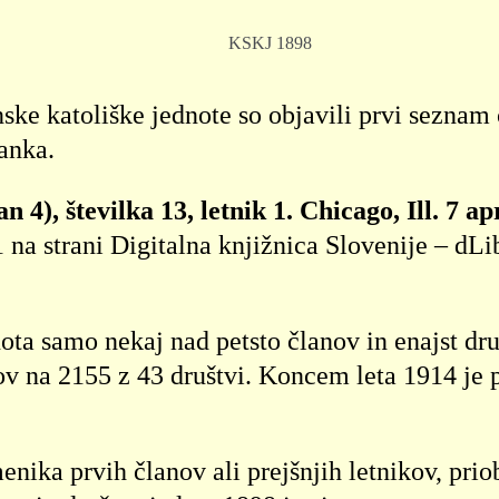
ske katoliške jednote so objavili prvi seznam 
anka.
 4), številka 13, letnik 1. Chicago, Ill. 7 ap
rani Digitalna knjižnica Slovenije – dLib
ota samo nekaj nad petsto članov in enajst druš
ov na 2155 z 43 društvi. Koncem leta 1914 je 
nika prvih članov ali prejšnjih letnikov, pr