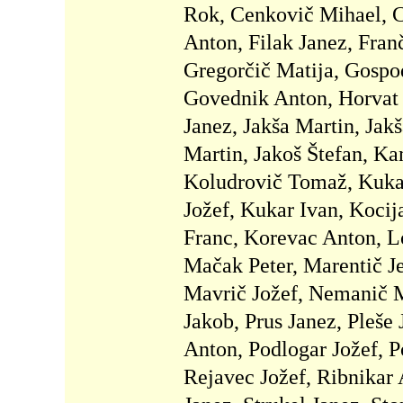
Rok, Cenkovič Mihael, Ci
Anton, Filak Janez, Fran
Gregorčič Matija, Gospo
Govednik Anton, Horvat A
Janez, Jakša Martin, Jakš
Martin, Jakoš Štefan, K
Koludrovič Tomaž, Kukar
Jožef, Kukar Ivan, Koci
Franc, Korevac Anton, Lo
Mačak Peter, Marentič Je
Mavrič Jožef, Nemanič M
Jakob, Prus Janez, Pleše
Anton, Podlogar Jožef, P
Rejavec Jožef, Ribnikar 