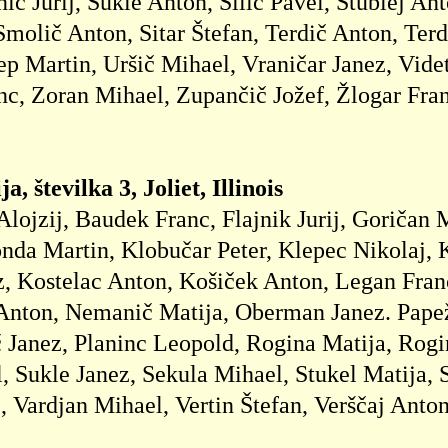
nič Jurij, Sukle Anton, Silič Pavel, Stublej An
 Smolič Anton, Sitar Štefan, Terdič Anton, Ter
lep Martin, Uršič Mihael, Vraničar Janez, Vide
c, Zoran Mihael, Zupančič Jožef, Žlogar Fran
a, številka 3, Joliet, Illinois
Alojzij, Baudek Franc, Flajnik Jurij, Goričan 
nda Martin, Klobučar Peter, Klepec Nikolaj, 
z, Kostelac Anton, Košiček Anton, Legan Fran
nton, Nemanič Matija, Oberman Janez. Papež 
č Janez, Planinc Leopold, Rogina Matija, Rogin
, Sukle Janez, Sekula Mihael, Stukel Matija, S
, Vardjan Mihael, Vertin Štefan, Verščaj Anto