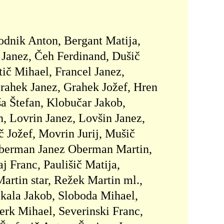
odnik Anton, Bergant Matija,
a Janez, Čeh Ferdinand, Dušič
tič Mihael, Francel Janez,
Grahek Janez, Grahek Jožef, Hren
ša Štefan, Klobučar Jakob,
, Lovrin Janez, Lovšin Janez,
 Jožef, Movrin Jurij, Mušič
Oberman Janez Oberman Martin,
j Franc, Paulišič Matija,
artin star, Režek Martin ml.,
Skala Jakob, Sloboda Mihael,
terk Mihael, Severinski Franc,