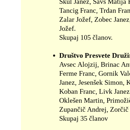
Skul Janez, Šavs Matija 
Tancig Franc, Trdan Fran
Zalar Jožef, Zobec Janez
Jožef.
Skupaj 105 članov.
Društvo Presvete Družine
Avsec Alojzij, Brinac An
Ferme Franc, Gornik Vale
Janez, Jesenšek Simon, K
Koban Franc, Livk Janez
Oklešen Martin, Primožič
Zupančič Andrej, Zorčič
Skupaj 35 članov