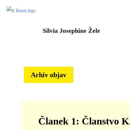
Skip
to
content
Silvia Josephine Žele
Arhiv objav
Članek 1: Članstvo K.