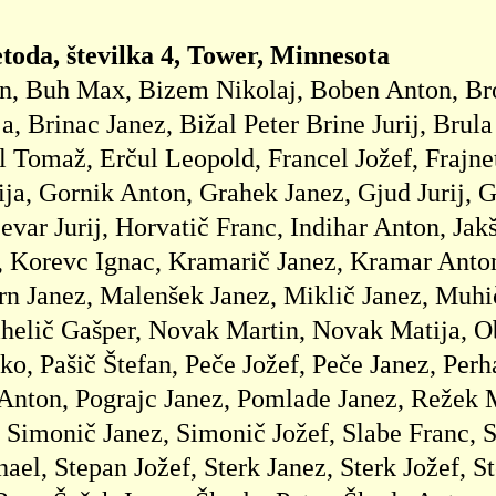
etoda, številka 4, Tower, Minnesota
an, Buh Max, Bizem Nikolaj, Boben Anton, Br
, Brinac Janez, Bižal Peter Brine Jurij, Brul
l Tomaž, Erčul Leopold, Francel Jožef, Frajne
ja, Gornik Anton, Grahek Janez, Gjud Jurij, 
evar Jurij, Horvatič Franc, Indihar Anton, Jak
j, Korevc Ignac, Kramarič Janez, Kramar Anton
 Janez, Malenšek Janez, Miklič Janez, Muhič
helič Gašper, Novak Martin, Novak Matija, 
o, Pašič Štefan, Peče Jožef, Peče Janez, Perha
j Anton, Pograjc Janez, Pomlade Janez, Režek M
, Simonič Janez, Simonič Jožef, Slabe Franc, 
ael, Stepan Jožef, Sterk Janez, Sterk Jožef, S