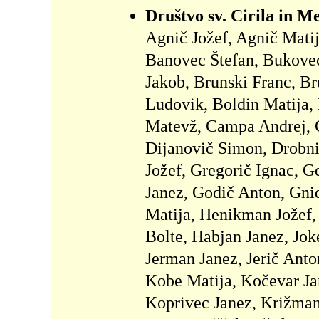
Društvo sv. Cirila in Me
Agnič Jožef, Agnič Matij
Banovec Štefan, Bukovec J
Jakob, Brunski Franc, Br
Ludovik, Boldin Matija, 
Matevž, Campa Andrej, Če
Dijanovič Simon, Drobni
Jožef, Gregorič Ignac, 
Janez, Godič Anton, Gni
Matija, Henikman Jožef,
Bolte, Habjan Janez, Joke
Jerman Janez, Jerič Anto
Kobe Matija, Kočevar Jan
Koprivec Janez, Križman 