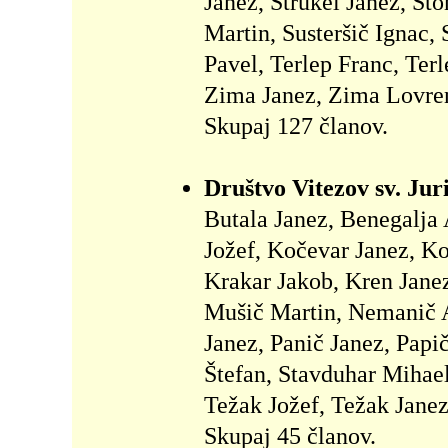
Janez, Strukel Janez, Sto
Martin, Susteršič Ignac,
Pavel, Terlep Franc, Ter
Zima Janez, Zima Lovren
Skupaj 127 članov.
Društvo Vitezov sv. Jurij
Butala Janez, Benegalja 
Jožef, Kočevar Janez, Ko
Krakar Jakob, Kren Jane
Mušič Martin, Nemanič A
Janez, Panič Janez, Papi
Štefan, Stavduhar Mihael
Težak Jožef, Težak Janez
Skupaj 45 članov.