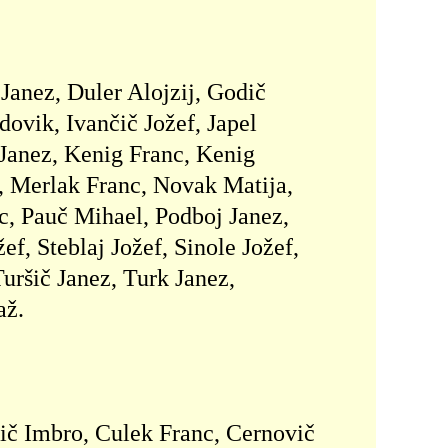
Janez, Duler Alojzij, Godič
ovik, Ivančič Jožef, Japel
 Janez, Kenig Franc, Kenig
 Merlak Franc, Novak Matija,
nc, Pauč Mihael, Podboj Janez,
, Steblaj Jožef, Sinole Jožef,
Turšič Janez, Turk Janez,
až.
šič Imbro, Culek Franc, Cernovič