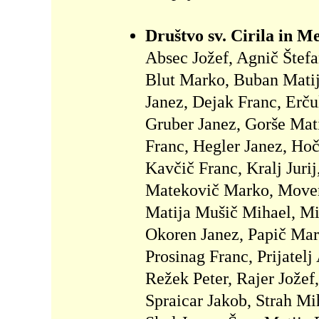
Društvo sv. Cirila in M
Absec Jožef, Agnič Štef
Blut Marko, Buban Matija
Janez, Dejak Franc, Erču
Gruber Janez, Gorše Mati
Franc, Hegler Janez, Hoč
Kavčič Franc, Kralj Juri
Matekovič Marko, Movern
Matija Mušič Mihael, Mi
Okoren Janez, Papič Mark
Prosinag Franc, Prijatel
Režek Peter, Rajer Jožef
Spraicar Jakob, Strah Mih