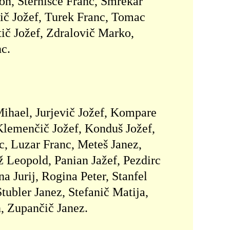
ton, Sternišče Franc, Smrekar
dič Jožef, Turek Franc, Tomac
tič Jožef, Zdralovič Marko,
c.
Mihael, Jurjevič Jožef, Kompare
Klemenčič Jožef, Konduš Jožef,
c, Luzar Franc, Meteš Janez,
Leopold, Panian Jažef, Pezdirc
a Jurij, Rogina Peter, Stanfel
tubler Janez, Stefanič Matija,
n, Zupančič Janez.